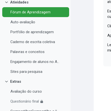
at
Atividades
Contrair
Es
Fórum de Aprendizagem
cu
Auto-avaliação
Cl
Portfólio de aprendizagem
Ap
Caderno de escrita coletiva
Le
mí
Palavras e conceitos
Engajamento de alunos no AVA e Desempenho Acadêmico
Sites para pesquisa
Extras
Contrair
Avaliação do curso
Questionário final