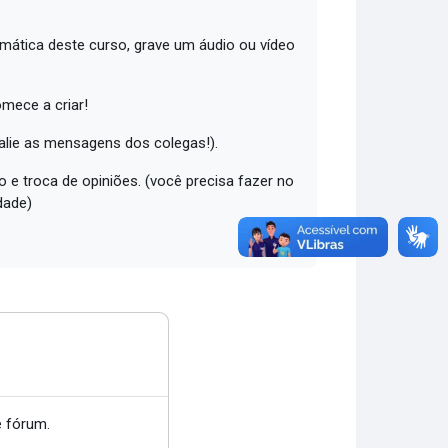
emática deste curso, grave um áudio ou vídeo
omece a criar!
valie as mensagens dos colegas!).
 e troca de opiniões. (você precisa fazer no
dade)
 fórum.