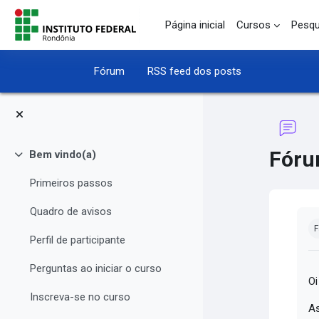
Ir para o conteúdo principal
Página inicial
Cursos
Pesqu
Fórum
RSS feed dos posts
Fóru
Bem vindo(a)
Contrair
Primeiros passos
Quadro de avisos
Co
F
Perfil de participante
Perguntas ao iniciar o curso
Oi
Inscreva-se no curso
As