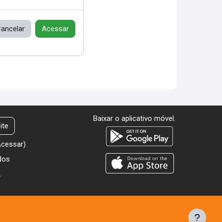
ancelar
Acessar
Baixar o aplicativo móvel.
ite
Acessar
)
dos
.