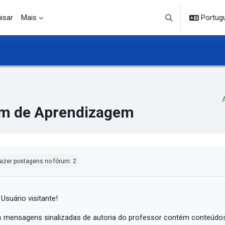
isar
Mais
Portuguê
Alternar entrada d
m de Aprendizagem
ndições de conclusão
azer postagens no fórum: 2
 Usuário visitante!
 mensagens sinalizadas de autoria do professor contém conteúdos