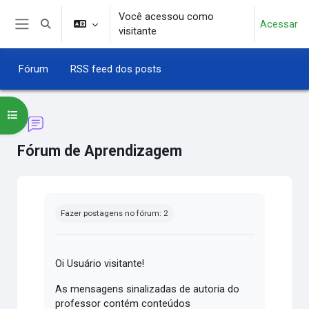
Ir para o conteúdo principal
Você acessou como
Acessar
Alternar entrada de pesquisa
visitante
Painel lateral
Fórum
RSS feed dos posts
Abrir índice do curso
Fórum de Aprendizagem
Condições de conclusão
Fazer postagens no fórum: 2
Oi Usuário visitante!
As mensagens sinalizadas de autoria do
professor contém conteúdos