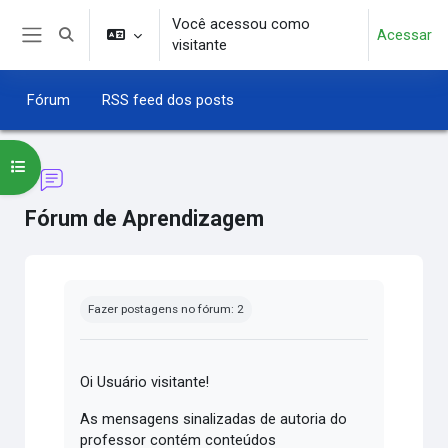
Ir para o conteúdo principal
Você acessou como
Acessar
Alternar entrada de pesquisa
visitante
Painel lateral
Fórum
RSS feed dos posts
Abrir índice do curso
Fórum de Aprendizagem
Condições de conclusão
Fazer postagens no fórum: 2
Oi Usuário visitante!
As mensagens sinalizadas de autoria do
professor contém conteúdos