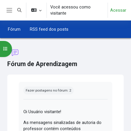
Ir para o conteúdo principal
Você acessou como
Acessar
Alternar entrada de pesquisa
visitante
Painel lateral
Fórum
RSS feed dos posts
Abrir índice do curso
Fórum de Aprendizagem
Condições de conclusão
Fazer postagens no fórum: 2
Oi Usuário visitante!
As mensagens sinalizadas de autoria do
professor contém conteúdos