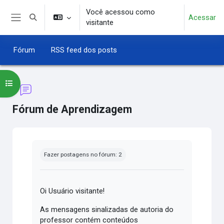
Ir para o conteúdo principal
Você acessou como
Acessar
Alternar entrada de pesquisa
visitante
Painel lateral
Fórum
RSS feed dos posts
Abrir índice do curso
Fórum de Aprendizagem
Condições de conclusão
Fazer postagens no fórum: 2
Oi Usuário visitante!
As mensagens sinalizadas de autoria do
professor contém conteúdos