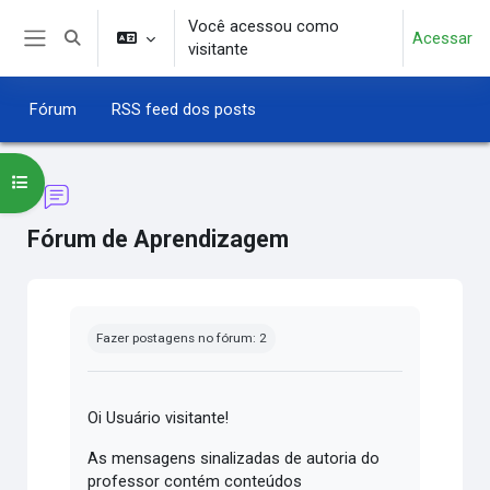
Ir para o conteúdo principal
Você acessou como
Acessar
Alternar entrada de pesquisa
visitante
Painel lateral
Fórum
RSS feed dos posts
Abrir índice do curso
Fórum de Aprendizagem
Condições de conclusão
Fazer postagens no fórum: 2
Oi Usuário visitante!
As mensagens sinalizadas de autoria do
professor contém conteúdos