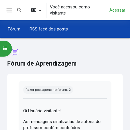
Ir para o conteúdo principal
Você acessou como
Acessar
Alternar entrada de pesquisa
visitante
Painel lateral
Fórum
RSS feed dos posts
Abrir índice do curso
Fórum de Aprendizagem
Condições de conclusão
Fazer postagens no fórum: 2
Oi Usuário visitante!
As mensagens sinalizadas de autoria do
professor contém conteúdos