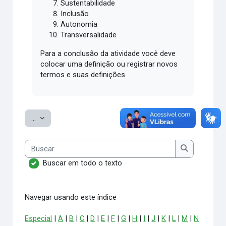
Sustentabilidade
Inclusão
Autonomia
Transversalidade
Para a conclusão da atividade você deve
colocar uma definição ou registrar novos
termos e suas definições.
Exportar itens
...
Buscar
Buscar
Buscar em todo o texto
Navegar usando este índice
Especial
|
A
|
B
|
C
|
D
|
E
|
F
|
G
|
H
|
I
|
J
|
K
|
L
|
M
|
N