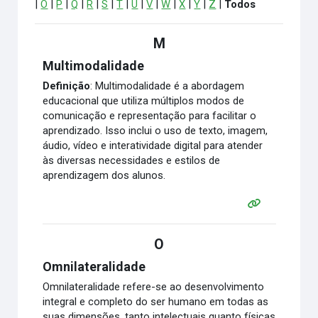
|
O
|
P
|
Q
|
R
|
S
|
T
|
U
|
V
|
W
|
X
|
Y
|
Z
|
Todos
M
Multimodalidade
Definição
: Multimodalidade é a abordagem
educacional que utiliza múltiplos modos de
comunicação e representação para facilitar o
aprendizado. Isso inclui o uso de texto, imagem,
áudio, vídeo e interatividade digital para atender
às diversas necessidades e estilos de
aprendizagem dos alunos.
O
Omnilateralidade
Omnilateralidade refere-se ao desenvolvimento
integral e completo do ser humano em todas as
suas dimensões, tanto intelectuais quanto físicas