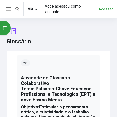
Ir para o conteúdo principal
Você acessou como
Acessar
Alternar entrada de pesquisa
visitante
Painel lateral
Abrir índice do curso
Glossário
Condições de conclusão
Ver
Atividade de Glossário
Colaborativo
Tema: Palavras-Chave Educação
Profissional e Tecnológica (EPT) e
novo Ensino Médio
Objetivo:Estimular o pensamento
crítico, a criatividade e o trabalho
colaborativo por meio da elaboração