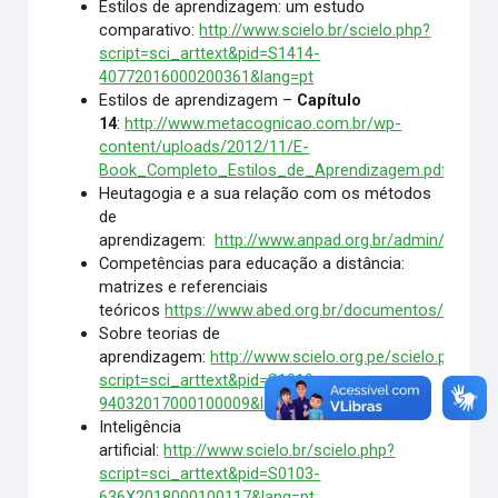
Estilos de aprendizagem: um estudo
comparativo:
http://www.scielo.br/scielo.php?
script=sci_arttext&pid=S1414-
40772016000200361&lang=pt
Estilos de aprendizagem –
Capítulo
14
:
http://www.metacognicao.com.br/wp-
content/uploads/2012/11/E-
Book_Completo_Estilos_de_Aprendizagem.pdf
Heutagogia e a sua relação com os métodos
de
aprendizagem:
http://www.anpad.org.br/admin/pdf/E
Competências para educação a distância:
matrizes e referenciais
teóricos
https://www.abed.org.br/documentos/Compe
Sobre teorias de
aprendizagem:
http://www.scielo.org.pe/scielo.php?
script=sci_arttext&pid=S1019-
94032017000100009&lang=pt
Inteligência
artificial:
http://www.scielo.br/scielo.php?
script=sci_arttext&pid=S0103-
636X2018000100117&lang=pt