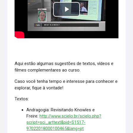
Tocar
Vídeo
Aqui estão algumas sugestões de textos, vídeos e
filmes complementares ao curso.
Caso você tenha tempo e interesse para conhecer e
explorar, fique à vontade!
Textos:
Andragogia: Revisitando Knowles e
Freire:
http://www.scielo.br/scielo.php?
script=sci_arttext&pid=S1517-
97022018000100465&lang=pt