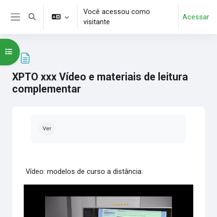
Ir para o conteúdo principal
Você acessou como
Acessar
Alternar entrada de pesquisa
visitante
Painel lateral
Abrir índice do curso
XPTO xxx Vídeo e materiais de leitura
complementar
Condições de conclusão
Ver
Vídeo:
modelos de curso a distância: