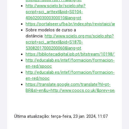
http://www.scielo.br/scielo.php?
script=sci_arttext&pid=S0104-
40602003000300010&lang=pt
https://portalseer.ufba.br/index.php/revistaici/article/
Sobre modelos de curso a
distância:
http://www.scielo.org.mx/scielo.php?
script=sci_arttext&pid=S1870-
53082017000200060&lang=pt
https://bibliotecadigital.ipb.pt/bitstream/10198/12
http://educalab.es/intef/formacion/formacion-
en-red/spooc
http://educalab.es/intef/formacion/formacion-
en-red/nooc
https://translate.google.com/translate?hl=pt-
BR&sl=en&u=http://www.coocs.co.uk/&prev=search
Última atualização: terça-feira, 23 jan. 2024, 11:07