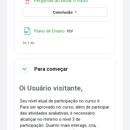
Checklist
Perguntas ao iniciar o curso
Conclusão
Arquivo
Plano de Ensino
PDF
95.7 Kb
Para começar
Oi Usuário visitante,
Seu nível atual de participação no curso é: .
Para ser aprovado no curso, além de participar
das atividades avaliativas, é necessário
alcançar no mínimo o nível 3 de
participação. Quanto mais interage, cria,