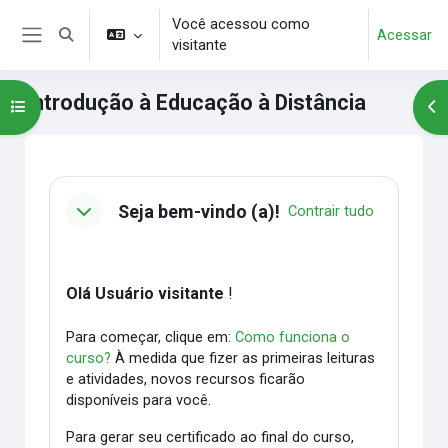
Ir para o conteúdo principal
Você acessou como
Acessar
Alternar entrada de pesquisa
visitante
Painel lateral
Introdução à Educação à Distância
Abrir índice do curso
Abr
Blocos
Contorno da seção
Seja bem-vindo (a)!
Contrair tudo
Olá Usuário visitante
!
Para começar, clique em:
Como funciona o
curso?
À medida que fizer as primeiras leituras
e atividades, novos recursos ficarão
disponíveis para você.
Para gerar seu certificado ao final do curso,