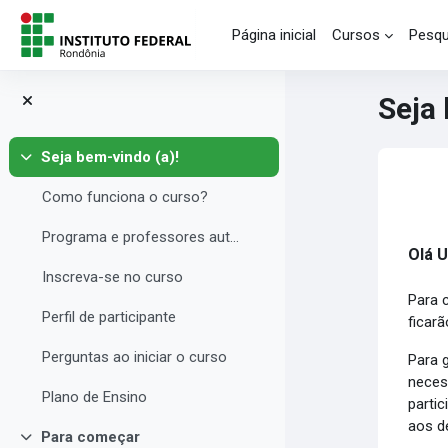
Ir para o conteúdo principal
Página inicial
Cursos
Pesqu
Seja 
Seja bem-vindo (a)!
Contrair
Blo
Co
Como funciona o curso?
Programa e professores autores
Olá U
Inscreva-se no curso
Para 
Perfil de participante
ficarã
Perguntas ao iniciar o curso
Para g
neces
Plano de Ensino
parti
aos d
Para começar
Contrair