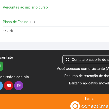
Checklist
Perguntas ao iniciar o curso
Arquivo
Plano de Ensino
PDF
95.7 Kb
 contato
Contate o suporte do s
Você acessou como visitante (
Resumo de retenção de da
as redes sociais
Baixar o aplicativo móvel
Tema: