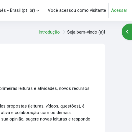
s - Brasil ‎(pt_br)‎
Você acessou como visitante
Acessar
e pesquisa
Abr
Introdução
Seja bem-vindo (a)!
rimeiras leituras e atividades, novos recursos
des propostas (leituras, vídeos, questões), é
ão ativa e colaboração com os demais
 sua opinião, sugere novas leituras e responde