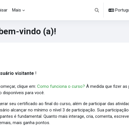
isar
Mais
Portuguê
Alternar entrada d
bem-vindo (a)!
cos
ntorno da seção
suário visitante
!
começar, clique em:
Como funciona o curso?
À medida que fizer as p
o disponíveis para você.
erar seu certificado ao final do curso, além de participar das ativida
sário alcançar no mínimo o nível 3 de participação. Sua participaç
cipantes é fundamental. Quanto mais interage, cria, comenta, escreve
emais, mais ganha pontos.