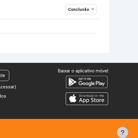
Conclusão
Baixar o aplicativo móvel.
ite
Acessar
)
dos
.