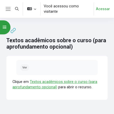
Ir para o conteúdo principal
Você acessou como
Acessar
Alternar entrada de pesquisa
visitante
Painel lateral
Abrir índice do curso
Textos acadêmicos sobre o curso (para
aprofundamento opcional)
Condições de conclusão
Ver
Clique em
Textos acadêmicos sobre o curso (para
aprofundamento opcional)
para abrir o recurso.