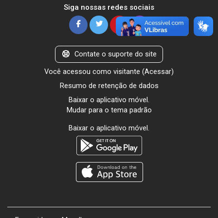
Siga nossas redes sociais
Contate o suporte do site
Você acessou como visitante (
Acessar
)
Resumo de retenção de dados
Baixar o aplicativo móvel.
Mudar para o tema padrão
Baixar o aplicativo móvel.