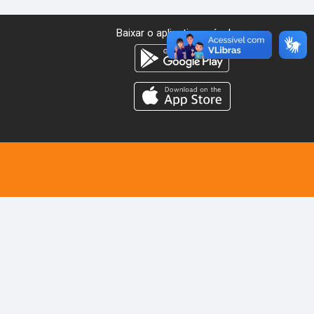
Baixar o aplicativo móvel.