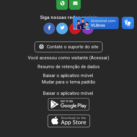
Siga nossas redes sociais
Contate o suporte do site
Você acessou como visitante (
Acessar
)
Resumo de retenção de dados
Baixar o aplicativo móvel.
Mudar para o tema padrão
Baixar o aplicativo móvel.