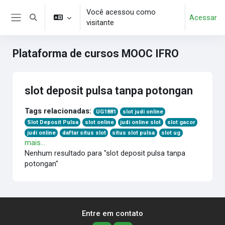
Ir para o conteúdo principal
Você acessou como
Acessar
Alternar entrada de pesquisa
visitante
Painel lateral
Plataforma de cursos MOOC IFRO
slot deposit pulsa tanpa potongan
Tags relacionadas:
UG1881
slot judi online
Slot Deposit Pulsa
slot online
judi online slot
slot gacor
judi online
daftar situs slot
situs slot pulsa
slot ug
mais...
Nenhum resultado para "slot deposit pulsa tanpa
potongan"
Entre em contato