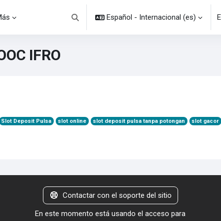
Más
Español - Internacional ‎(es)‎
E
Selector de búsqueda de entrada
MOOC IFRO
Slot Deposit Pulsa
slot online
slot deposit pulsa tanpa potongan
slot gacor
Contactar con el soporte del sitio
En este momento está usando el acceso para