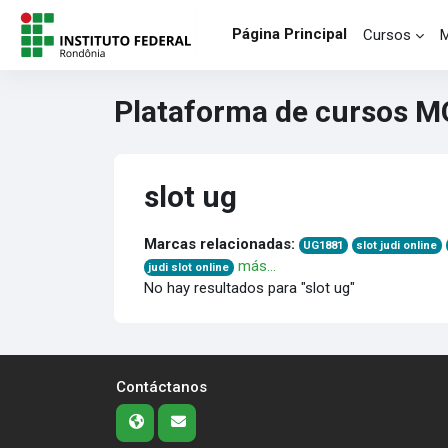
Salta al contenido principal
Página Principal
Cursos
Plataforma de cursos 
slot ug
Marcas relacionadas:
UG1881
slot judi online
más...
judi slot online
No hay resultados para "slot ug"
Contáctanos