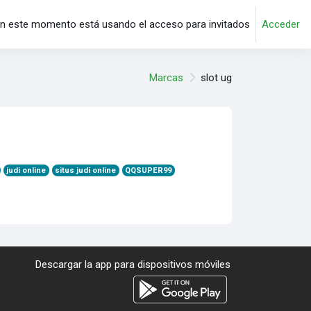
n este momento está usando el acceso para invitados
Acceder
Marcas
slot ug
judi online
situs judi online
QQSUPER99
Descargar la app para dispositivos móviles