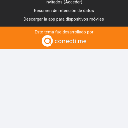
invitados (
Acceder
)
Resumen de retención de datos
Descargar la app para dispositivos móviles
Este tema fue desarrollado por