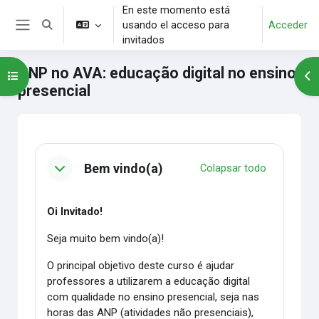
Salta al contenido principal
En este momento está
usando el acceso para
Acceder
Selector de búsqueda de entrada
Panel lateral
invitados
ANP no AVA: educação digital no ensino
Abrir índice del curso
Abr
presencial
Bloques
Perfilado de sección
Bem vindo(a)
Colapsar todo
Oi Invitado!
Seja muito bem vindo(a)!
O principal objetivo deste curso é ajudar
professores a utilizarem a educação digital
com qualidade no ensino presencial, seja nas
horas das ANP (atividades não presenciais),