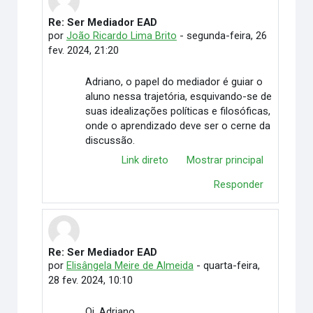
Re: Ser Mediador EAD
Em resposta à Adriano Cardoso Silva
por
João Ricardo Lima Brito
-
segunda-feira, 26
fev. 2024, 21:20
Adriano, o papel do mediador é guiar o
aluno nessa trajetória, esquivando-se de
suas idealizações políticas e filosóficas,
onde o aprendizado deve ser o cerne da
discussão.
Link direto
Mostrar principal
Responder
Re: Ser Mediador EAD
Em resposta à Adriano Cardoso Silva
por
Elisângela Meire de Almeida
-
quarta-feira,
28 fev. 2024, 10:10
Oi, Adriano.