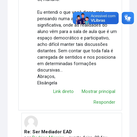
Eu entendi o que você disse, mas,
pensando numa aprendizagem
significativa, onde as realidades do
aluno vêm para a sala de aula que é um
espaço democrático e participativo,
acho difícil manter tais discussões
distantes. Sem contar que toda fala é
carregada de sentidos e nos posiciona
em determinadas formações
discursivas...
Abraços,
Elisângela
Link direto
Mostrar principal
Responder
Re: Ser Mediador EAD
Em resposta à Elisângela Meire de Almeida