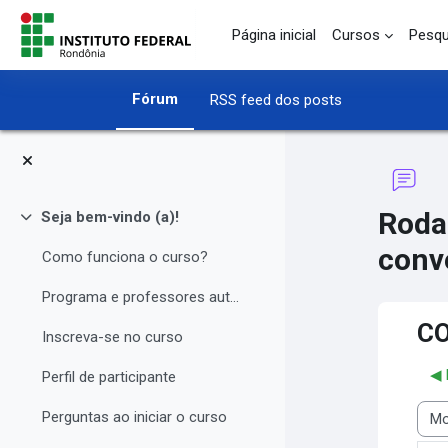
Ir para o conteúdo principal
Página inicial
Cursos
Pesqu
Fórum
RSS feed dos posts
Roda
Seja bem-vindo (a)!
Contrair
conv
Como funciona o curso?
Programa e professores autores
CO
Inscreva-se no curso
◀︎
Perfil de participante
Perguntas ao iniciar o curso
Modo