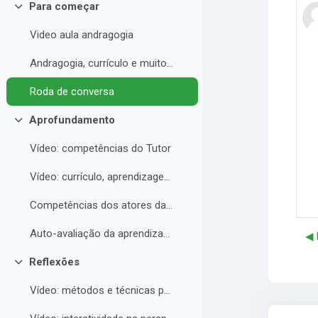
Para começar
Contrair
Video aula andragogia
Andragogia, currículo e muito mais
Roda de conversa
Aprofundamento
Contrair
Vídeo: competências do Tutor
Vídeo: currículo, aprendizagem e docência para EAD
Competências dos atores da educação a distância professor, tutor e aluno
Auto-avaliação da aprendizagem
◀︎
Reflexões
Contrair
Vídeo: métodos e técnicas para EAD