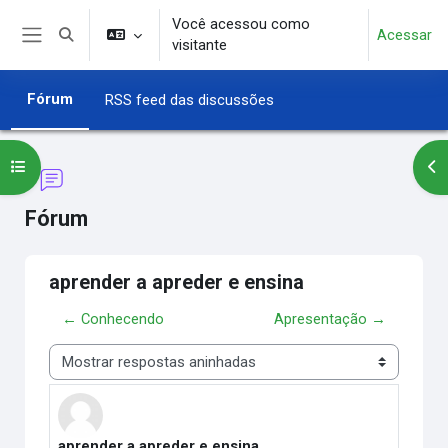
Ir para o conteúdo principal
Você acessou como
Acessar
Alternar entrada de pesquisa
visitante
Painel lateral
Fórum
RSS feed das discussões
Abrir índice do curso
Abr
Fórum
aprender a apreder e ensina
← Conhecendo
Apresentação →
Modo de visualização
aprender a apreder e ensina
Número de respostas: 0