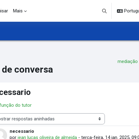
isar
Mais
Portuguê
Alternar entrada d
mediação
 de conversa
cessario
 função do tutor
 de visualização
necessario
Número de respostas: 0
por
jean lucas oliveira de almeida
-
terça-feira, 14 jan. 2025, 09: