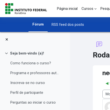
Ir para o conteúdo principal
Página inicial
Cursos
Pesqu
Fórum
RSS feed dos posts
Roda
Seja bem-vindo (a)!
Contrair
Como funciona o curso?
ne
Programa e professores autores
Inscreva-se no curso
◀︎
Perfil de participante
Modo
Perguntas ao iniciar o curso