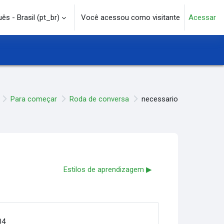
s - Brasil ‎(pt_br)‎
Você acessou como visitante
Acessar
e pesquisa
Para começar
Roda de conversa
necessario
Estilos de aprendizagem ▶︎
04