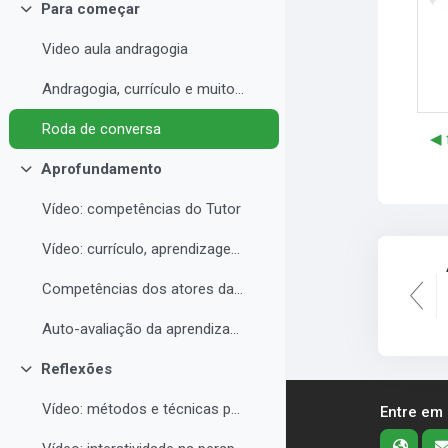
Para começar
Contrair
Video aula andragogia
Andragogia, currículo e muito mais
Roda de conversa
◀︎
Aprofundamento
Contrair
Vídeo: competências do Tutor
Vídeo: currículo, aprendizagem e docência para EAD
Competências dos atores da educação a distância professor, tutor e aluno
Auto-avaliação da aprendizagem
Reflexões
Contrair
Vídeo: métodos e técnicas para EAD
Entre em