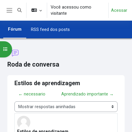
Ir para o conteúdo principal
Você acessou como
Acessar
Alternar entrada de pesquisa
visitante
Painel lateral
Fórum
RSS feed dos posts
Abrir índice do curso
Roda de conversa
Estilos de aprendizagem
← necessario
Aprendizado importante →
Modo de visualização
Estilos de aprendizagem
Número de respostas: 1