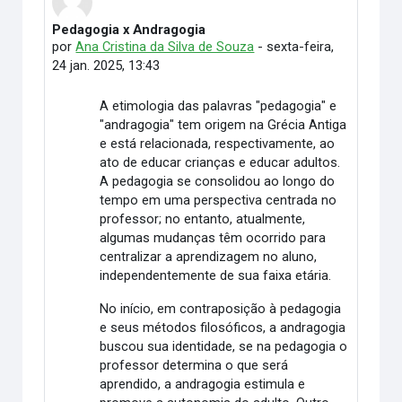
Pedagogia x Andragogia
Número de respostas: 0
por
Ana Cristina da Silva de Souza
-
sexta-feira,
24 jan. 2025, 13:43
A etimologia das palavras "pedagogia" e
"andragogia" tem origem na Grécia Antiga
e está relacionada, respectivamente, ao
ato de educar crianças e educar adultos.
A pedagogia se consolidou ao longo do
tempo em uma perspectiva centrada no
professor; no entanto, atualmente,
algumas mudanças têm ocorrido para
centralizar a aprendizagem no aluno,
independentemente de sua faixa etária.
No início, em contraposição à pedagogia
e seus métodos filosóficos, a andragogia
buscou sua identidade, se na pedagogia o
professor determina o que será
aprendido, a andragogia estimula e