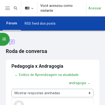
Ir para o conteúdo principal
Você acessou como
Acessar
Alternar entrada de pesquisa
visitante
Painel lateral
Fórum
RSS feed dos posts
Abrir índice do curso
Roda de conversa
Pedagogia x Andragogia
← Estilos de Aprendizagem na atualidade
andragogia →
Modo de visualização