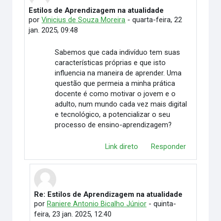
Estilos de Aprendizagem na atualidade
Número de respostas: 2
por
Vinicius de Souza Moreira
-
quarta-feira, 22
jan. 2025, 09:48
Sabemos que cada indivíduo tem suas
características próprias e que isto
influencia na maneira de aprender. Uma
questão que permeia a minha prática
docente é como motivar o jovem e o
adulto, num mundo cada vez mais digital
e tecnológico, a potencializar o seu
processo de ensino-aprendizagem?
Link direto
Responder
Re: Estilos de Aprendizagem na atualidade
Em resposta à Vinicius de Souza Moreira
por
Raniere Antonio Bicalho Júnior
-
quinta-
feira, 23 jan. 2025, 12:40