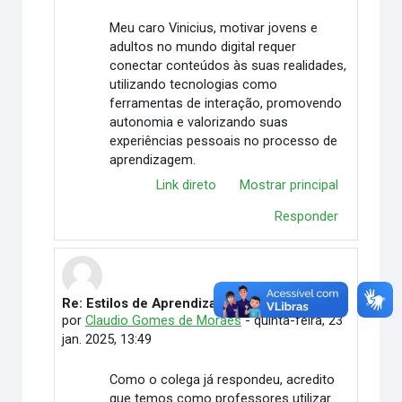
Meu caro Vinicius, motivar jovens e
adultos no mundo digital requer
conectar conteúdos às suas realidades,
utilizando tecnologias como
ferramentas de interação, promovendo
autonomia e valorizando suas
experiências pessoais no processo de
aprendizagem.
Link direto
Mostrar principal
Responder
Re: Estilos de Aprendizagem na atualidade
Em resposta à Vinicius de Souza Moreira
por
Claudio Gomes de Moraes
-
quinta-feira, 23
jan. 2025, 13:49
Como o colega já respondeu, acredito
que temos como professores utilizar