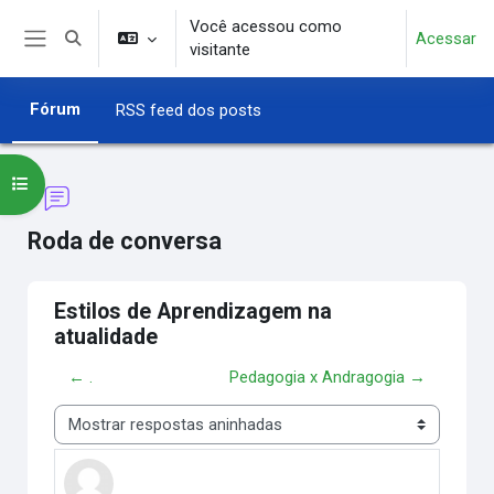
Ir para o conteúdo principal
Você acessou como
Acessar
Alternar entrada de pesquisa
visitante
Painel lateral
Fórum
RSS feed dos posts
Abrir índice do curso
Roda de conversa
Estilos de Aprendizagem na
atualidade
← .
Pedagogia x Andragogia →
Modo de visualização