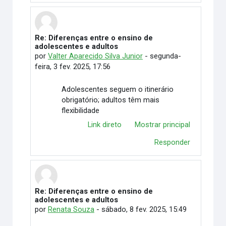
Re: Diferenças entre o ensino de
Em resposta à DAIANE APARECIDA SOUZA
adolescentes e adultos
por
Valter Aparecido Silva Junior
-
segunda-
feira, 3 fev. 2025, 17:56
Adolescentes seguem o itinerário
obrigatório; adultos têm mais
flexibilidade
Link direto
Mostrar principal
Responder
Re: Diferenças entre o ensino de
Em resposta à DAIANE APARECIDA SOUZA
adolescentes e adultos
por
Renata Souza
-
sábado, 8 fev. 2025, 15:49