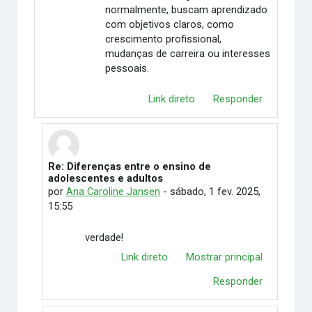
normalmente, buscam aprendizado
com objetivos claros, como
crescimento profissional,
mudanças de carreira ou interesses
pessoais.
Link direto
Responder
Re: Diferenças entre o ensino de
Em resposta à DAIANE APARECIDA SOUZA
adolescentes e adultos
por
Ana Caroline Jansen
-
sábado, 1 fev. 2025,
15:55
verdade!
Link direto
Mostrar principal
Responder