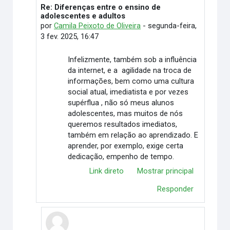
Re: Diferenças entre o ensino de
Em resposta à Camilla Gandine Gonçalves
adolescentes e adultos
por
Camila Peixoto de Oliveira
-
segunda-feira,
3 fev. 2025, 16:47
Infelizmente, também sob a influência
da internet, e a agilidade na troca de
informações, bem como uma cultura
social atual, imediatista e por vezes
supérflua , não só meus alunos
adolescentes, mas muitos de nós
queremos resultados imediatos,
também em relação ao aprendizado. E
aprender, por exemplo, exige certa
dedicação, empenho de tempo.
Link direto
Mostrar principal
Responder