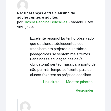
Re: Diferenças entre o ensino de
Em resposta à DAIANE APARECIDA SOUZA
adolescentes e adultos
por
Camilla Gandine Gonçalves
-
sábado, 1 fev.
2025, 18:46
Excelente resumo! Eu tenho observado
que os alunos adolescentes que
trabalham em projetos ou práticas
pedagógicas se sentem mais felizes.
Pena nossa educação básica (e
obrigatória) ser tão massiva, a ponto de
não permitir tempo suficiente para os
alunos fazerem as próprias escolhas.
Link direto
Mostrar principal
Responder