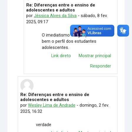
Re: Diferenças entre o ensino de
Em resposta à Camila Peixoto de Oliveira
adolescentes e adultos
por
Jéssica Alves da Silva
-
sábado, 8 fev.
2025, 09:17
O imediatismo é algo que resume
bem o perfil dos estudantes
adolescentes.
Link direto
Mostrar principal
Responder
Re: Diferenças entre o ensino de
Em resposta à DAIANE APARECIDA SOUZA
adolescentes e adultos
por
Wesley Lima de Andrade
-
domingo, 2 fev.
2025, 16:32
verdade