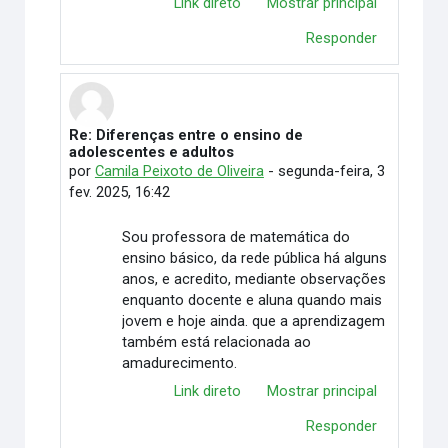
Link direto
Mostrar principal
Responder
Re: Diferenças entre o ensino de
Em resposta à DAIANE APARECIDA SOUZA
adolescentes e adultos
por
Camila Peixoto de Oliveira
-
segunda-feira, 3
fev. 2025, 16:42
Sou professora de matemática do
ensino básico, da rede pública há alguns
anos, e acredito, mediante observações
enquanto docente e aluna quando mais
jovem e hoje ainda. que a aprendizagem
também está relacionada ao
amadurecimento.
Link direto
Mostrar principal
Responder