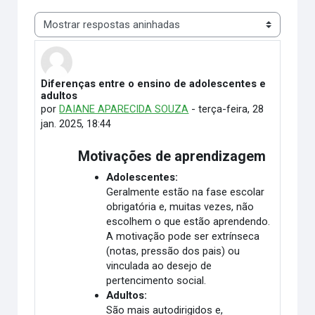
Modo de visualização
Diferenças entre o ensino de adolescentes e
Número de respostas: 8
adultos
por
DAIANE APARECIDA SOUZA
-
terça-feira, 28
jan. 2025, 18:44
Motivações de aprendizagem
Adolescentes:
Geralmente estão na fase escolar
obrigatória e, muitas vezes, não
escolhem o que estão aprendendo.
A motivação pode ser extrínseca
(notas, pressão dos pais) ou
vinculada ao desejo de
pertencimento social.
Adultos:
São mais autodirigidos e,