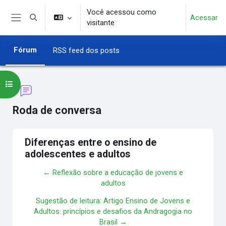
Ir para o conteúdo principal
Você acessou como
Acessar
Alternar entrada de pesquisa
visitante
Painel lateral
Fórum
RSS feed dos posts
Abrir índice do curso
Roda de conversa
Diferenças entre o ensino de
adolescentes e adultos
← Reflexão sobre a educação de jovens e
adultos
Sugestão de leitura: Artigo Ensino de Jovens e
Adultos: princípios e desafios da Andragogia no
Brasil →