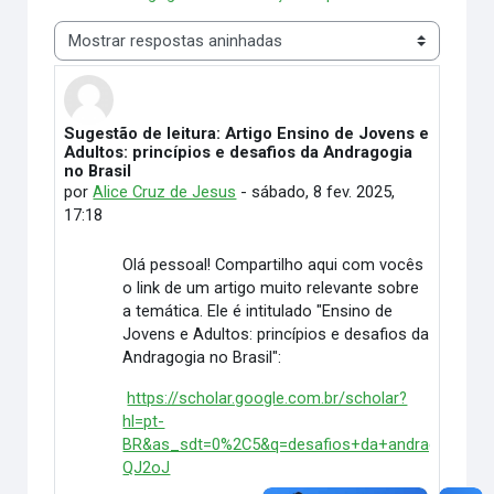
Modo de visualização
Sugestão de leitura: Artigo Ensino de Jovens e
Número de respostas: 0
Adultos: princípios e desafios da Andragogia
no Brasil
por
Alice Cruz de Jesus
-
sábado, 8 fev. 2025,
17:18
Olá pessoal! Compartilho aqui com vocês
o link de um artigo muito relevante sobre
a temática. Ele é intitulado "Ensino de
Jovens e Adultos: princípios e desafios da
Andragogia no Brasil":
https://scholar.google.com.br/scholar?
hl=pt-
BR&as_sdt=0%2C5&q=desafios+da+andragogia&
QJ2oJ