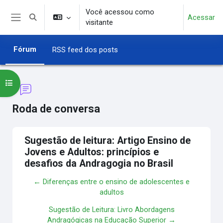
Ir para o conteúdo principal
Você acessou como
Acessar
Alternar entrada de pesquisa
visitante
Painel lateral
Fórum
RSS feed dos posts
Abrir índice do curso
Roda de conversa
Sugestão de leitura: Artigo Ensino de
Jovens e Adultos: princípios e
desafios da Andragogia no Brasil
← Diferenças entre o ensino de adolescentes e
adultos
Sugestão de Leitura: Livro Abordagens
Andragógicas na Educação Superior →