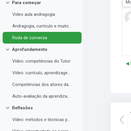
Para começar
Modo
Contrair
Video aula andragogia
Andragogia, currículo e muito mais
Roda de conversa
Aprofundamento
Contrair
Vídeo: competências do Tutor
◀︎
Vídeo: currículo, aprendizagem e docência para EAD
Competências dos atores da educação a distância professor, tutor e aluno
Auto-avaliação da aprendizagem
Reflexões
Contrair
Vídeo: métodos e técnicas para EAD