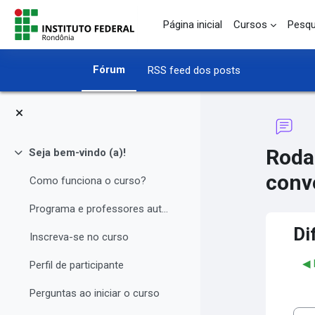
Ir para o conteúdo principal
Página inicial
Cursos
Pesqu
Fórum
RSS feed dos posts
Roda
Seja bem-vindo (a)!
Contrair
conv
Como funciona o curso?
Programa e professores autores
Di
Inscreva-se no curso
◀︎
Perfil de participante
Perguntas ao iniciar o curso