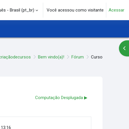
s - Brasil ‎(pt_br)‎
Você acessou como visitante
Acessar
e pesquisa
Abr
criaçãodecursos
Bem vindo(a)!
Fórum
Curso
Computação Desplugada ▶︎
, 13:16