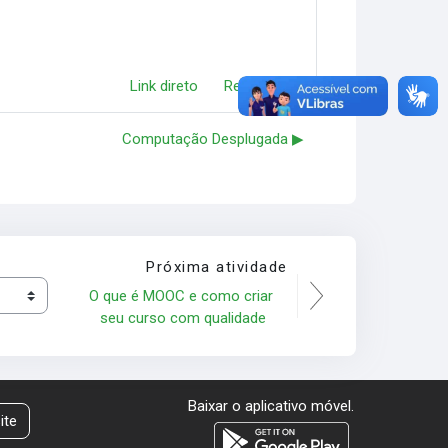
Link direto
Responder
Computação Desplugada ▶︎
Próxima atividade
O que é MOOC e como criar 
seu curso com qualidade
Baixar o aplicativo móvel.
ite