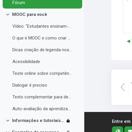
Fórum
MOOC para você
Contrair
Vídeo: "Estudantes ensinam-se uns aos outros const...
O que é MOOC e como criar seu curso com qualidade
◀︎
Dicas criação de legenda nos vídeos
Acessibilidade
Teste online sobre competências digitais
Dialogar é preciso
Texto complementar para debate sobre MOOC
Auto-avaliação da aprendizagem
Informações e tutoriais Moodle
Entre em
Contrair