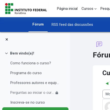
Ir para o conteúdo principal
Página inicial
Cursos
Pesqu
Fórum
RSS feed das discussões
Fór
Bem vindo(a)!
Contrair
Como funciona o curso?
Cu
Programa do curso
Professores autores e equipe multidisciplinar
◀︎
Perguntas ao iniciar o curso
Modo
Inscreva-se no curso