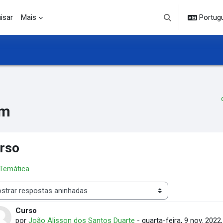
isar
Mais
Portuguê
Alternar entrada d
um
rso
 Temática
 de visualização
Curso
Número de respostas: 0
por
João Alisson dos Santos Duarte
-
quarta-feira, 9 nov. 2022