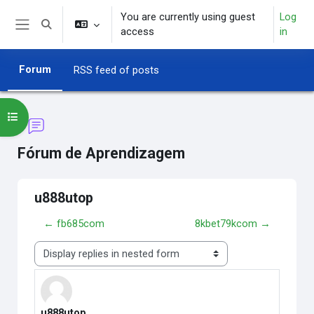
Skip to main content
You are currently using guest
Log
Toggle search input
access
in
Side panel
Forum
RSS feed of posts
Open course index
Fórum de Aprendizagem
u888utop
← fb685com
8kbet79kcom →
Display mode
u888utop
Number of replies: 0