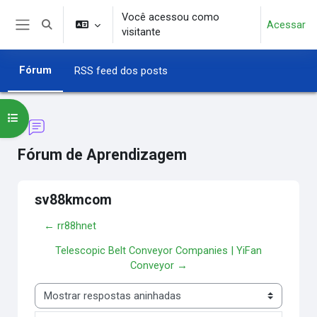
Ir para o conteúdo principal
Você acessou como
Acessar
Alternar entrada de pesquisa
visitante
Painel lateral
Fórum
RSS feed dos posts
Abrir índice do curso
Fórum de Aprendizagem
sv88kmcom
← rr88hnet
Telescopic Belt Conveyor Companies | YiFan
Conveyor →
Modo de visualização