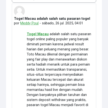
Modo de visualização
Togel Macau adalah salah satu pasaran togel
Número de respostas: 0
por
Meddy Poul
-
sábado, 26 jul. 2025, 04:01
Togel Macau
adalah salah satu pasaran
togel online paling populer yang banyak
diminati pemain karena jadwal result
harian dan peluang menang yang besar.
Toto Macau dikenal dengan permainan
yang fair play dan menawarkan diskon
serta hadiah menarik untuk para pemain
setia. Untuk memastikan transparansi,
situs-situs terpercaya menyediakan
keluaran Macau tercepat dan akurat
setiap harinya, sehingga pemain bisa
memantau hasil live dengan mudah.
Dengan banyaknya pilihan taruhan dan
sistem deposit withdraw yang praktis,
pasaran togel Macau menjadi favorit di