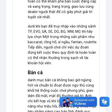
toàn có thể khám phá bàn cược đẳng cấp
và sang trọng, trang trọng, giao lưu cùng
dealer người thật để có giây phút giải trí
tuyệt vời nhất.
dưới khi bạn đã truy nhập vào những sảnh
TP, EVO, SA, SE, DG, BG, WM, MG thì hãy
lựa chọn Một trong những sản phẩm như
baccarat, rồng hổ, xí ngầu, fantan, roulette.
Tiếp đến, người chơi chỉ việc dự đoán
đúng kết cuộc theo quy định là hoàn toàn
có thể nhận thưởng trong sạch về tài
khoản hội viên.
Bắn cá
danh mục bắn cá không bao giờ ngừng
hót và chuẩn bị đoạt được ngư thủ cùng
khối hệ thống cuộc chơi phong phú, giao
diện đã mắt, mật độ thưởng giá trị. Anh
chị kết hợp vũ khí tân tiến & những tính
năng như triệu hồi, bắn tự động, khóa mục
tiêu nhằm nâng cao bản lĩnh đánh gục