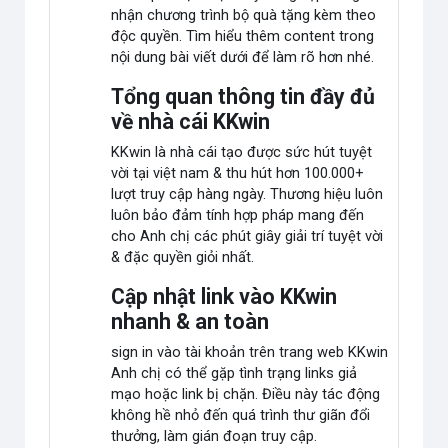
nhận chương trình bộ quà tặng kèm theo
độc quyền. Tìm hiểu thêm content trong
nội dung bài viết dưới để làm rõ hơn nhé.
Tổng quan thông tin đầy đủ
về nhà cái KKwin
KKwin là nhà cái tạo được sức hút tuyệt
vời tại việt nam & thu hút hơn 100.000+
lượt truy cập hàng ngày. Thương hiệu luôn
luôn bảo đảm tính hợp pháp mang đến
cho Anh chị các phút giây giải trí tuyệt vời
& đặc quyền giỏi nhất.
Cập nhật link vào KKwin
nhanh & an toàn
sign in vào tài khoản trên trang web KKwin
Anh chị có thể gặp tình trạng links giả
mạo hoặc link bị chặn. Điều này tác động
không hề nhỏ đến quá trình thư giãn đổi
thưởng, làm gián đoạn truy cập.