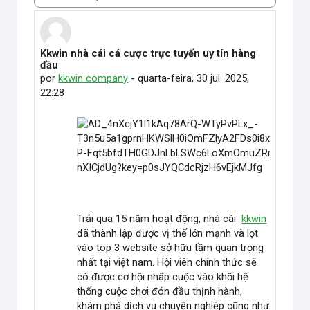
Modo de visualização
Kkwin nhà cái cá cược trực tuyến uy tín hàng
Número de respostas: 0
đầu
por
kkwin company
-
quarta-feira, 30 jul. 2025,
22:28
Trải qua 15 năm hoạt động, nhà cái
kkwin
đã thành lập được vị thế lớn mạnh và lọt
vào top 3 website sở hữu tầm quan trọng
nhất tại việt nam. Hội viên chính thức sẽ
có được cơ hội nhập cuộc vào khối hệ
thống cuộc chơi đón đầu thịnh hành,
khám phá dịch vụ chuyên nghiệp cũng như