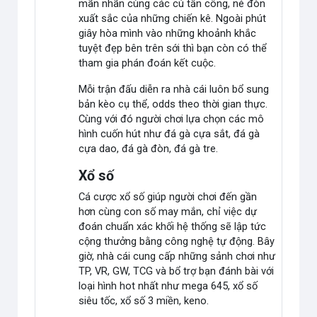
mãn nhãn cùng các cú tấn công, né đòn
xuất sắc của những chiến kê. Ngoài phút
giây hòa mình vào những khoảnh khắc
tuyệt đẹp bên trên sới thì bạn còn có thể
tham gia phán đoán kết cuộc.
Mỗi trận đấu diễn ra nhà cái luôn bổ sung
bản kèo cụ thể, odds theo thời gian thực.
Cùng với đó người chơi lựa chọn các mô
hình cuốn hút như đá gà cựa sắt, đá gà
cựa dao, đá gà đòn, đá gà tre.
Xổ số
Cá cược xổ số giúp người chơi đến gần
hơn cùng con số may mắn, chỉ việc dự
đoán chuẩn xác khối hệ thống sẽ lập tức
cộng thưởng bằng công nghệ tự động. Bây
giờ, nhà cái cung cấp những sảnh chơi như
TP, VR, GW, TCG và bổ trợ bạn đánh bài với
loại hình hot nhất như mega 645, xổ số
siêu tốc, xổ số 3 miền, keno.