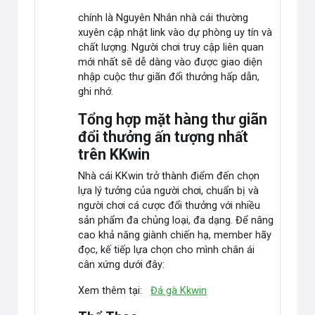
chính là Nguyên Nhân nhà cái thường
xuyên cập nhật link vào dự phòng uy tín và
chất lượng. Người chơi truy cập liên quan
mới nhất sẽ dễ dàng vào được giao diện
nhập cuộc thư giãn đổi thưởng hấp dẫn,
ghi nhớ.
Tổng hợp mặt hàng thư giãn
đổi thưởng ấn tượng nhất
trên KKwin
Nhà cái KKwin trở thành điểm đến chọn
lựa lý tưởng của người chơi, chuẩn bị và
người chơi cá cược đổi thưởng với nhiều
sản phẩm đa chủng loại, đa dạng. Để nâng
cao khả năng giành chiến hạ, member hãy
đọc, kế tiếp lựa chọn cho mình chân ái
cân xứng dưới đây:
Xem thêm tại:
Đá gà Kkwin