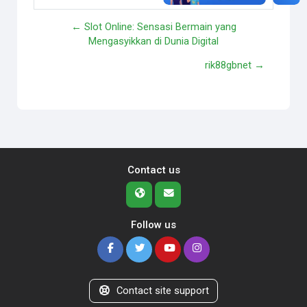
← Slot Online: Sensasi Bermain yang
Mengasyikkan di Dunia Digital
rik88gbnet →
Contact us
Follow us
Contact site support