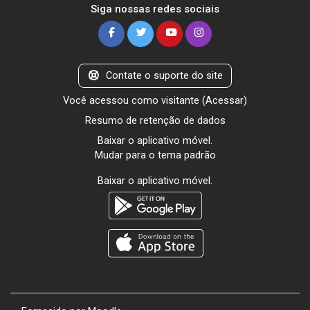
Siga nossas redes sociais
Contate o suporte do site
Você acessou como visitante (
Acessar
)
Resumo de retenção de dados
Baixar o aplicativo móvel.
Mudar para o tema padrão
Baixar o aplicativo móvel.