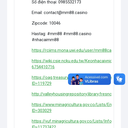
Số điện thoại: 0985532173
Email: contact@mm88.casino
Zipcode: 10046
Hastag: #mm88 #mm88.casino
#nhacaimm88
https://rciims.mona.uwi.edu/user/mm88casino
https://wiki.csie.ncku.edu.tw/Keonhacaivniccom#
6754410716
https://oag.treasury.gov.za/RMF/Lists/Framewor
ID=119729
http://valleyhousingrepository.library.fresnostate
https://www.minagricultura.gov.co/Lists/Encuest
ID=303029
https://vuf.minagricultura.gov.co/Lists/Informac
ID=11737422