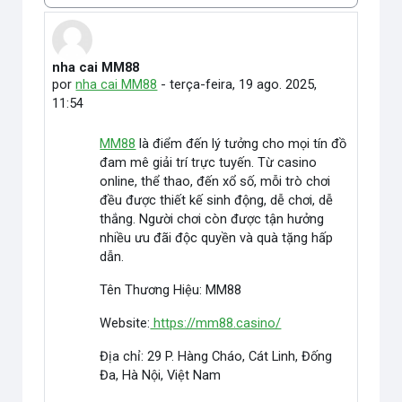
nha cai MM88
Número de respostas: 0
por
nha cai MM88
-
terça-feira, 19 ago. 2025,
11:54
MM88
là điểm đến lý tưởng cho mọi tín đồ
đam mê giải trí trực tuyến. Từ casino
online, thể thao, đến xổ số, mỗi trò chơi
đều được thiết kế sinh động, dễ chơi, dễ
thắng. Người chơi còn được tận hưởng
nhiều ưu đãi độc quyền và quà tặng hấp
dẫn.
Tên Thương Hiệu: MM88
Website:
https://mm88.casino/
Địa chỉ: 29 P. Hàng Cháo, Cát Linh, Đống
Đa, Hà Nội, Việt Nam