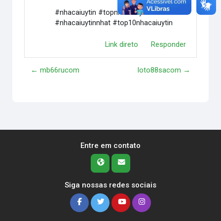
#nhacaiuytin #topnhacaiuytin
#nhacaiuytinnhat #top10nhacaiuytin
Link direto
Responder
← mb66rucom
loto88sacom →
Entre em contato
Siga nossas redes sociais