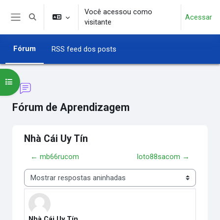
Ir para o conteúdo principal
Você acessou como
Acessar
Alternar entrada de pesquisa
visitante
Painel lateral
Fórum
RSS feed dos posts
Abrir índice do curso
Fórum de Aprendizagem
Nhà Cái Uy Tín
← mb66rucom
loto88sacom →
Modo de visualização
Nhà Cái Uy Tín
Número de respostas: 0