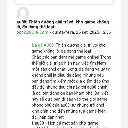
Modo de visualização
au88: Thiên đường giải trí với kho game khổng
Número de respostas: 0
lồ, đa dạng thể loại
por
Au8818 Com
-
quinta-feira, 25 set. 2025, 12:36
Đá gà AU88
: Thiên đường giải trí với kho
game khổng lồ, đa dạng thể loại
Chào các bạn đam mê game online! Trong
thế giới giải trí số hiện nay, việc tìm kiếm
một sân chơi chất lượng, đa dạng và uy tín
không phải là điều dễ dàng. Nhưng nếu
bạn đang tìm kiếm một địa điểm đáp ứng
đầy đủ những tiêu chí này, thì au88 chính
là cái tên đáng để bạn khám phá. Bài viết
này sẽ đưa bạn đi sâu vào thế giới game
phong phú của au88, từ những trò chơi
kinh điển cho đến những tựa game hiện
đại, hấp dẫn nhất.
I. au88 - Hơn cả một sân chơi game