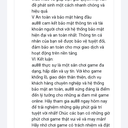
đề phát sinh một cách nhanh chóng và
hiệu quả.
V. An toàn và bảo mật hàng đầu
au88 cam kết bảo mật thông tin và tài
khoản người chơi với hệ thống bảo mật
hiện đại và an toàn nhất. Thông tin cá
nhân của bạn sẽ được bảo vệ tuyệt đối,
đảm bảo an toàn cho mọi giao dịch và
hoạt động trên nền tảng.
VI. Kết luận:
au88 thực sự là một sân chơi game đa
dạng, hấp dẫn và uy tín. Với kho game
khổng lồ, giao diện thân thiện, dịch vụ
khách hàng chuyên nghiệp và hệ thống
bảo mật an toàn, au88 xứng đáng là điểm
đến lý tưởng cho những ai đam mê game
online. Hãy tham gia au88 ngay hôm nay
để trải nghiệm những giây phút giải trí
tuyệt vời nhất! Chúc các bạn có những giờ
phút chơi game thật vui vẻ và may mắn!
Hãy nhớ chơi game có trách nhiệm và đặt