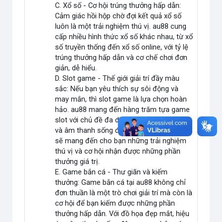
C. Xổ số - Cơ hội trúng thưởng hấp dẫn:
Cảm giác hồi hộp chờ đợi kết quả xổ số
luôn là một trải nghiệm thú vị. au88 cung
cấp nhiều hình thức xổ số khác nhau, từ xổ
số truyền thống đến xổ số online, với tỷ lệ
trúng thưởng hấp dẫn và cơ chế chơi đơn
giản, dễ hiểu.
D. Slot game - Thế giới giải trí đầy màu
sắc: Nếu bạn yêu thích sự sôi động và
may mắn, thì slot game là lựa chọn hoàn
hảo. au88 mang đến hàng trăm tựa game
slot với chủ đề đa dạng, đồ họa bắt mắt
và âm thanh sống động. Từng vòng quay
sẽ mang đến cho bạn những trải nghiệm
thú vị và cơ hội nhận được những phần
thưởng giá trị.
E. Game bắn cá - Thư giãn và kiếm
thưởng: Game bắn cá tại au88 không chỉ
đơn thuần là một trò chơi giải trí mà còn là
cơ hội để bạn kiếm được những phần
thưởng hấp dẫn. Với đồ họa đẹp mắt, hiệu