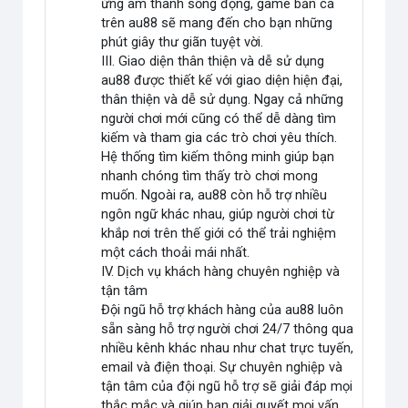
ứng âm thanh sống động, game bắn cá
trên au88 sẽ mang đến cho bạn những
phút giây thư giãn tuyệt vời.
III. Giao diện thân thiện và dễ sử dụng
au88 được thiết kế với giao diện hiện đại,
thân thiện và dễ sử dụng. Ngay cả những
người chơi mới cũng có thể dễ dàng tìm
kiếm và tham gia các trò chơi yêu thích.
Hệ thống tìm kiếm thông minh giúp bạn
nhanh chóng tìm thấy trò chơi mong
muốn. Ngoài ra, au88 còn hỗ trợ nhiều
ngôn ngữ khác nhau, giúp người chơi từ
khắp nơi trên thế giới có thể trải nghiệm
một cách thoải mái nhất.
IV. Dịch vụ khách hàng chuyên nghiệp và
tận tâm
Đội ngũ hỗ trợ khách hàng của au88 luôn
sẵn sàng hỗ trợ người chơi 24/7 thông qua
nhiều kênh khác nhau như chat trực tuyến,
email và điện thoại. Sự chuyên nghiệp và
tận tâm của đội ngũ hỗ trợ sẽ giải đáp mọi
thắc mắc và giúp bạn giải quyết mọi vấn