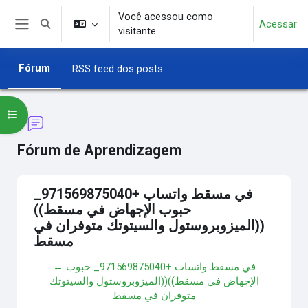
Ir para o conteúdo principal
Você acessou como
Acessar
Alternar entrada de pesquisa
visitante
Painel lateral
Fórum
RSS feed dos posts
Abrir índice do curso
Fórum de Aprendizagem
في مسقط واتساب +971569875040_
حبوب الإجهاض في مسقط))
((الميزوبروستول والسيتوتك متوفران في
مسقط
← في مسقط واتساب +971569875040_ حبوب
الإجهاض في مسقط))((الميزوبروستول والسيتوتك
متوفران في مسقط