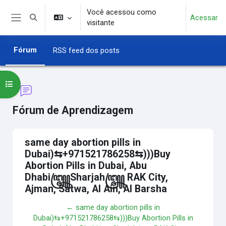
Ir para o conteúdo principal
Você acessou como
Acessar
Alternar entrada de pesquisa
visitante
Painel lateral
Fórum
RSS feed dos posts
Abrir índice do curso
Fórum de Aprendizagem
same day abortion pills in
Dubai)⇆+971521786258⇆)))Buy
Abortion Pills in Dubai, Abu
Dhabi꧅Sharjah꧅ RAK City,
Ajman, Satwa, Al Ain, Al Barsha
← same day abortion pills in
Dubai)⇆+971521786258⇆)))Buy Abortion Pills in