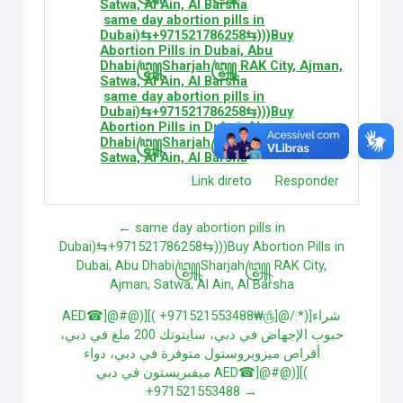
Satwa, Al Ain, Al Barsha
same day abortion pills in
Dubai)⇆+971521786258⇆)))Buy
Abortion Pills in Dubai, Abu
Dhabi꧅Sharjah꧅ RAK City, Ajman,
Satwa, Al Ain, Al Barsha
same day abortion pills in
Dubai)⇆+971521786258⇆)))Buy
Abortion Pills in Dubai, Abu
Dhabi꧅Sharjah꧅ RAK City, Ajman,
Satwa, Al Ain, Al Barsha
Link direto
Responder
← same day abortion pills in
Dubai)⇆+971521786258⇆)))Buy Abortion Pills in
Dubai, Abu Dhabi꧅Sharjah꧅ RAK City,
Ajman, Satwa, Al Ain, Al Barsha
AED☎]@#@)][( +971521553488₩௹]@/.*)]شراء
حبوب الإجهاض في دبي، سايتوتك 200 ملغ في دبي،
أقراص ميزوبروستول متوفرة في دبي، دواء
ميفبريستون في دبي AED☎]@#@)][(
+971521553488 →