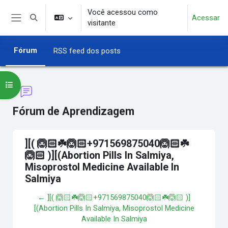
Ir para o conteúdo principal
Você acessou como
Acessar
Alternar entrada de pesquisa
visitante
Painel lateral
Fórum
RSS feed dos posts
Abrir índice do curso
Fórum de Aprendizagem
][( 🙆🏻☘️🙆🏻+971569875040🙆🏻☘️
🙆🏻 )][(Abortion Pills In Salmiya,
Misoprostol Medicine Available In
Salmiya
← ][( 🙆🏻☘️🙆🏻+971569875040🙆🏻☘️🙆🏻 )]
[(Abortion Pills In Salmiya, Misoprostol Medicine
Available In Salmiya