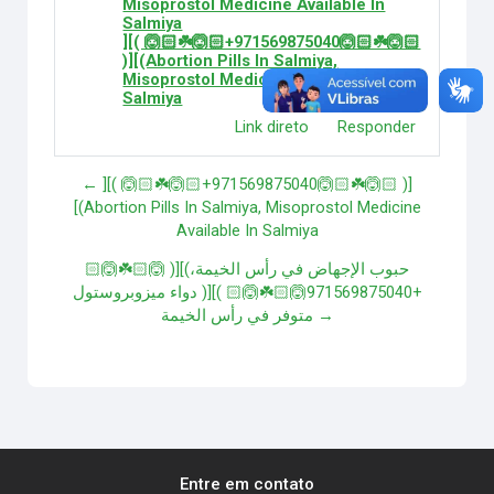
Misoprostol Medicine Available In
Salmiya
][( 🙆🏻☘️🙆🏻+971569875040🙆🏻☘️🙆🏻
)][(Abortion Pills In Salmiya,
Misoprostol Medicine Available In
Salmiya
Link direto
Responder
← ][( 🙆🏻☘️🙆🏻+971569875040🙆🏻☘️🙆🏻 )]
[(Abortion Pills In Salmiya, Misoprostol Medicine
Available In Salmiya
حبوب الإجهاض في رأس الخيمة،)][( 🙆🏻☘️🙆🏻
+971569875040🙆🏻☘️🙆🏻 )][( دواء ميزوبروستول
متوفر في رأس الخيمة →
Entre em contato