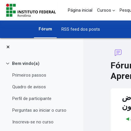
Ir para o conteúdo principal
Página inicial
Cursos
Pesqu
Fórum
RSS feed dos posts
Fóru
Bem vindo(a)
Contrair
Apre
Primeiros passos
Quadro de avisos
وب الإجهاض
Perfil de participante
ون
Perguntas ao iniciar o curso
Inscreva-se no curso