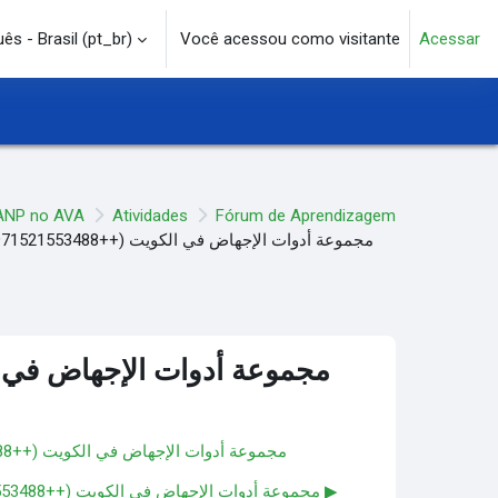
s - Brasil ‎(pt_br)‎
Você acessou como visitante
Acessar
e pesquisa
ANP no AVA
Atividades
Fórum de Aprendizagem
◀︎ مجموعة أدوات الإجهاض في الكويت (++971521553488) حبوب الإجهاض مدينة الكويت ميزوبروستول وميفيبريستون
مجموعة أدوات الإجهاض في الكويت (++971521553488) حبوب الإجهاض مدينة الكويت ميزوبروستول وميفيبريستون ▶︎