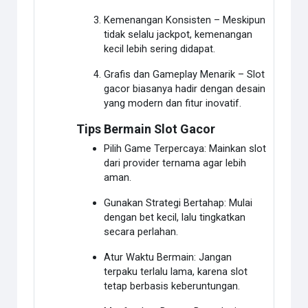
Kemenangan Konsisten – Meskipun
tidak selalu jackpot, kemenangan
kecil lebih sering didapat.
Grafis dan Gameplay Menarik – Slot
gacor biasanya hadir dengan desain
yang modern dan fitur inovatif.
Tips Bermain Slot Gacor
Pilih Game Terpercaya: Mainkan slot
dari provider ternama agar lebih
aman.
Gunakan Strategi Bertahap: Mulai
dengan bet kecil, lalu tingkatkan
secara perlahan.
Atur Waktu Bermain: Jangan
terpaku terlalu lama, karena slot
tetap berbasis keberuntungan.