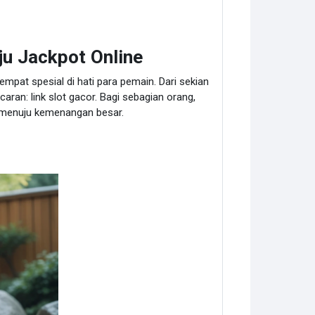
ju Jackpot Online
tempat spesial di hati para pemain. Dari sekian
ncaran: link slot gacor. Bagi sebagian orang,
 menuju kemenangan besar.