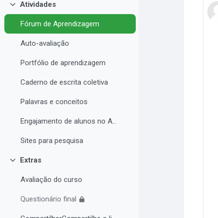
Atividades
Contrair
Fórum de Aprendizagem
Auto-avaliação
Portfólio de aprendizagem
Caderno de escrita coletiva
Palavras e conceitos
Engajamento de alunos no AVA e Desempenho Acadêmico
Sites para pesquisa
Extras
Contrair
Avaliação do curso
Questionário final