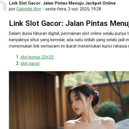
Link Slot Gacor: Jalan Pintas Menuju Jackpot Online
Número de respostas: 0
por
Gabrielle Ann
-
sexta-feira, 3 out. 2025, 19:28
Link Slot Gacor: Jalan Pintas Menu
Dalam dunia hiburan digital, permainan slot online selalu punya 
banyaknya situs yang beredar, ada satu istilah yang selalu jadi i
menemukan link semacam ini ibarat menemukan kunci rahasia
slot bonus 25+25
slot gacor