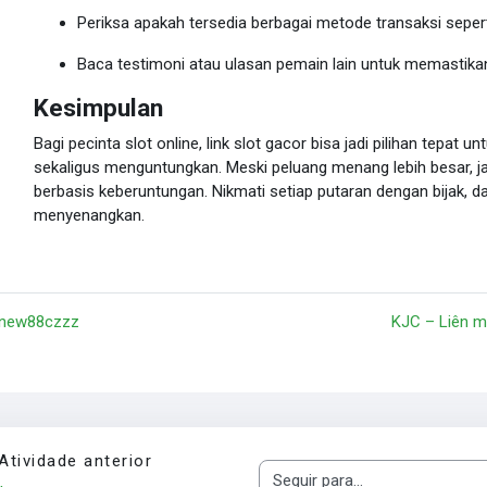
Periksa apakah tersedia berbagai metode transaksi seperti
Baca testimoni atau ulasan pemain lain untuk memastikan
Kesimpulan
Bagi pecinta slot online, link slot gacor bisa jadi pilihan tepa
sekaligus menguntungkan. Meski peluang menang lebih besar, j
berbasis keberuntungan. Nikmati setiap putaran dengan bijak, 
menyenangkan.
 new88czzz
KJC – Liên mi
Atividade anterior