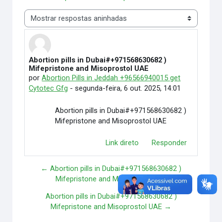
Modo de visualização
Abortion pills in Dubai#+971568630682 )
Número de respostas: 0
Mifepristone and Misoprostol UAE
por
Abortion Pills in Jeddah +96566940015 get
Cytotec Gfg
-
segunda-feira, 6 out. 2025, 14:01
Abortion pills in Dubai#+971568630682 )
Mifepristone and Misoprostol UAE
Link direto
Responder
← Abortion pills in Dubai#+971568630682 )
Mifepristone and Misoprostol UAE
Abortion pills in Dubai#+971568630682 )
Mifepristone and Misoprostol UAE →