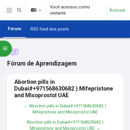
Ir para o conteúdo principal
Você acessou como
Acessar
Alternar entrada de pesquisa
visitante
Painel lateral
Fórum
RSS feed dos posts
Abrir índice do curso
Fórum de Aprendizagem
Abortion pills in
Dubai#+971568630682 ) Mifepristone
and Misoprostol UAE
← Abortion pills in Dubai#+971568630682 )
Mifepristone and Misoprostol UAE
Abortion pills in Dubai#+971568630682 )
Mifepristone and Misoprostol UAE →