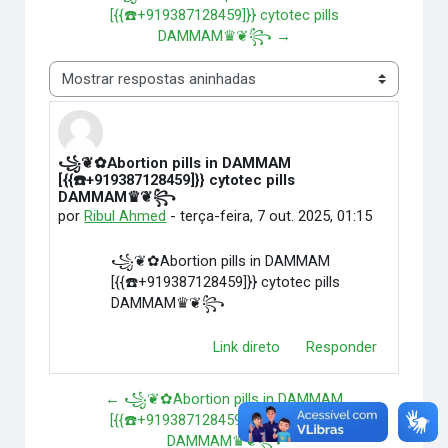
[{{☎️+919387128459]}} cytotec pills
DAMMAM♛❦꧂ →
Modo de visualização
꧁❦✿Abortion pills in DAMMAM
Número de respostas: 0
[{{☎️+919387128459]}} cytotec pills
DAMMAM♛❦꧂
por
Ribul Ahmed
-
terça-feira, 7 out. 2025, 01:15
꧁❦✿Abortion pills in DAMMAM
[{{☎️+919387128459]}} cytotec pills
DAMMAM♛❦꧂
Link direto
Responder
← ꧁❦✿Abortion pills in DAMMAM
[{{☎️+919387128459]}} cytotec pills
DAMMAM♛❦꧂