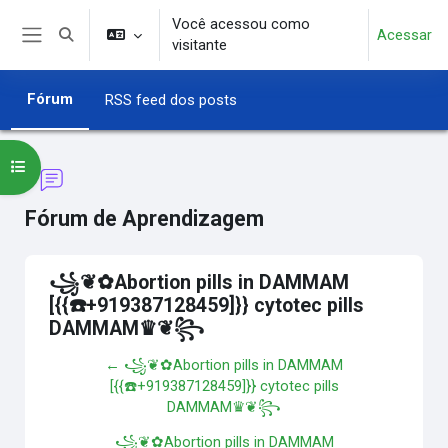
Ir para o conteúdo principal
Você acessou como
Acessar
Alternar entrada de pesquisa
visitante
Painel lateral
Fórum
RSS feed dos posts
Abrir índice do curso
Fórum de Aprendizagem
꧁❦✿Abortion pills in DAMMAM
[{{☎️+919387128459]}} cytotec pills
DAMMAM♛❦꧂
← ꧁❦✿Abortion pills in DAMMAM
[{{☎️+919387128459]}} cytotec pills
DAMMAM♛❦꧂
꧁❦✿Abortion pills in DAMMAM