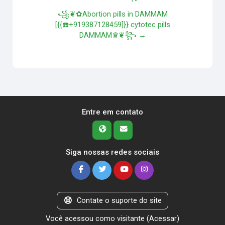
꧁❦✿Abortion pills in DAMMAM
[{{☎️+919387128459]}} cytotec pills
DAMMAM♛❦꧂ →
Entre em contato
Siga nossas redes sociais
Contate o suporte do site
Você acessou como visitante (
Acessar
)