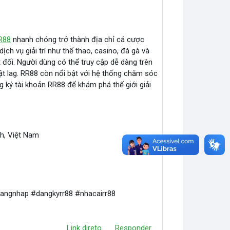
R88
nhanh chóng trở thành địa chỉ cá cược
ch vụ giải trí như thể thao, casino, đá gà và
đối. Người dùng có thể truy cập dễ dàng trên
iật lag. RR88 còn nổi bật với hệ thống chăm sóc
g ký tài khoản RR88 để khám phá thế giới giải
nh, Việt Nam
dangnhap #dangkyrr88 #nhacairr88
Link direto
Responder