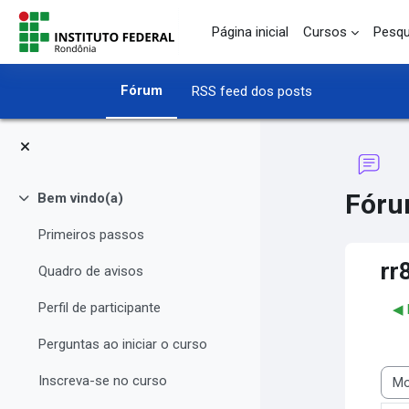
Ir para o conteúdo principal
Página inicial
Cursos
Pesqu
Fórum
RSS feed dos posts
Fóru
Bem vindo(a)
Contrair
Primeiros passos
rr
Quadro de avisos
Perfil de participante
◀︎
Perguntas ao iniciar o curso
Inscreva-se no curso
Modo