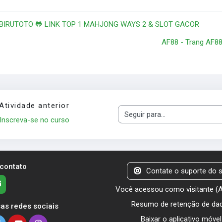
 BIRUTOTO 🐸 LINK TOP 1 MAHJONG WAYS 2 & SLOT GACOR
AF88 - Trang AF88
Atividade anterior
Seguir para...
Inscreva-se no curso
 contato
Contate o suporte do s
Você acessou como visitante (
Resumo de retenção de da
as redes sociais
Baixar o aplicativo móvel