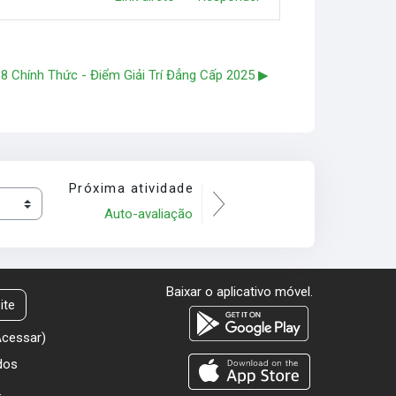
8 Chính Thức - Điểm Giải Trí Đẳng Cấp 2025 ▶︎
Próxima atividade
Auto-avaliação
Baixar o aplicativo móvel.
ite
Acessar
)
dos
.