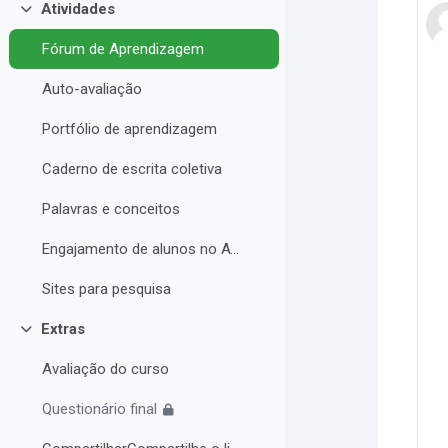
Atividades
Contrair
Fórum de Aprendizagem
Auto-avaliação
Portfólio de aprendizagem
Caderno de escrita coletiva
Palavras e conceitos
Engajamento de alunos no AVA e Desempenho Acadêmico
Sites para pesquisa
Extras
Contrair
Avaliação do curso
Questionário final