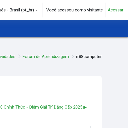
s - Brasil ‎(pt_br)‎
Você acessou como visitante
Acessar
e pesquisa
ividades
Fórum de Aprendizagem
rr88computer
8 Chính Thức - Điểm Giải Trí Đẳng Cấp 2025 ▶︎