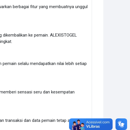
arkan berbagai fitur yang membuatnya unggul
g dikembalikan ke pemain. ALEXISTOGEL
ingkat.
pemain selalu mendapatkan nilai lebih setiap
 memberi sensasi seru dan kesempatan
n transaksi dan data pemain tetap aman.