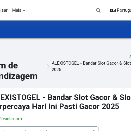
isar
Mais
Portuguê
Alternar entrada d
m de
ALEXISTOGEL - Bandar Slot Gacor & Slot 
2025
ndizagem
EXISTOGEL - Bandar Slot Gacor & Slo
rpercaya Hari Ini Pasti Gacor 2025
 ffwinbrcom