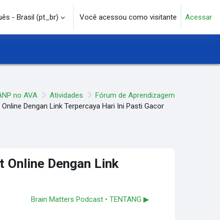
s - Brasil ‎(pt_br)‎
Você acessou como visitante
Acessar
e pesquisa
ANP no AVA
Atividades
Fórum de Aprendizagem
Online Dengan Link Terpercaya Hari Ini Pasti Gacor
t Online Dengan Link
Brain Matters Podcast • TENTANG ▶︎