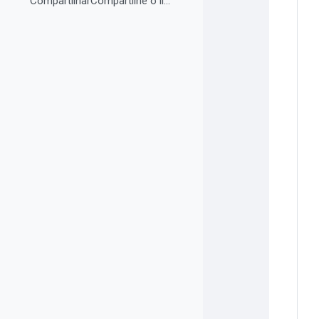
CompartilharCompartilhe o link do curso em suas re...