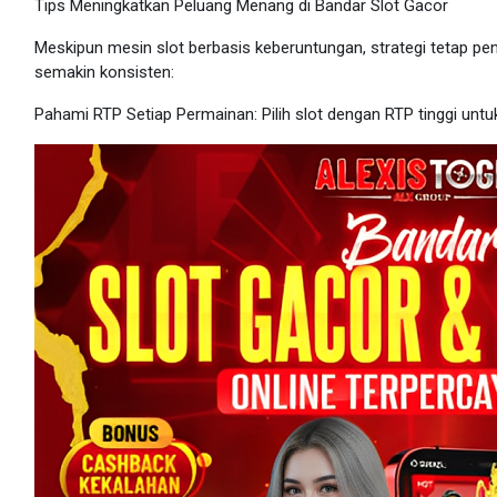
Tips Meningkatkan Peluang Menang di Bandar Slot Gacor
Meskipun mesin slot berbasis keberuntungan, strategi tetap pe
semakin konsisten:
Pahami RTP Setiap Permainan: Pilih slot dengan RTP tinggi untu