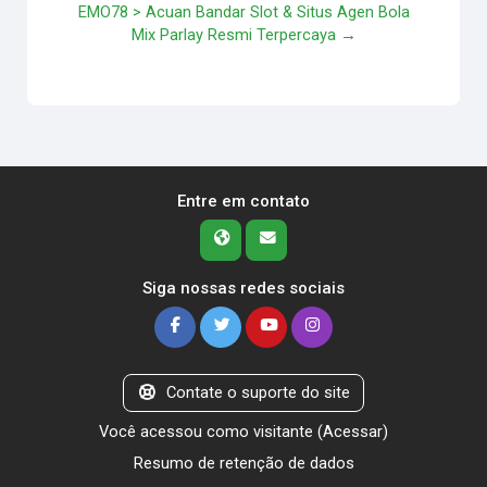
EMO78 > Acuan Bandar Slot & Situs Agen Bola
Mix Parlay Resmi Terpercaya →
Entre em contato
Siga nossas redes sociais
Contate o suporte do site
Você acessou como visitante (
Acessar
)
Resumo de retenção de dados