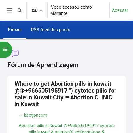
Ir para o conteúdo principal
Você acessou como
Acessar
Alternar entrada de pesquisa
visitante
Painel lateral
Fórum
RSS feed dos posts
Abrir índice do curso
Fórum de Aprendizagem
Where to get Abortion pills in kuwait
௹⯑+966505195917 '') cytotec pills for
sale in Kuwait City ✒Abortion CLINIC
In Kuwait
← bbetjpncom
Abortion pills in kuwait ✆+966505195917 cytotec
pills kuwait & salmiya✆-mifepristone &