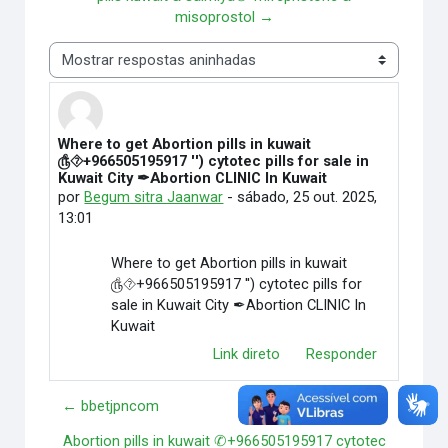
misoprostol →
Modo de visualização
Where to get Abortion pills in kuwait
Número de respostas: 0
௹⯑+966505195917 '') cytotec pills for sale in
Kuwait City ✒Abortion CLINIC In Kuwait
por
Begum sitra Jaanwar
-
sábado, 25 out. 2025,
13:01
Where to get Abortion pills in kuwait
௹⯑+966505195917 '') cytotec pills for
sale in Kuwait City ✒Abortion CLINIC In
Kuwait
Link direto
Responder
← bbetjpncom
Abortion pills in kuwait ✆+966505195917 cytotec