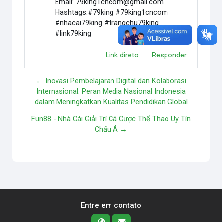
Email: 79king1cncom@gmail.com
Hashtags:#79king #79king1cncom
#nhacai79king #trangchu79king
#link79king
Link direto
Responder
← Inovasi Pembelajaran Digital dan Kolaborasi
Internasional: Peran Media Nasional Indonesia
dalam Meningkatkan Kualitas Pendidikan Global
Fun88 - Nhà Cái Giải Trí Cá Cược Thể Thao Uy Tín
Chấu Á →
Entre em contato