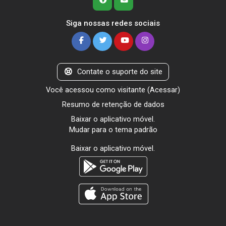
Siga nossas redes sociais
Contate o suporte do site
Você acessou como visitante (
Acessar
)
Resumo de retenção de dados
Baixar o aplicativo móvel.
Mudar para o tema padrão
Baixar o aplicativo móvel.