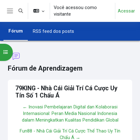
Ir para o conteúdo principal
Você acessou como
Acessar
Alternar entrada de pesquisa
visitante
Painel lateral
Fórum
RSS feed dos posts
Abrir índice do curso
Fórum de Aprendizagem
79KING - Nhà Cái Giải Trí Cá Cược Uy
Tín Số 1 Chấu Á
← Inovasi Pembelajaran Digital dan Kolaborasi
Internasional: Peran Media Nasional Indonesia
dalam Meningkatkan Kualitas Pendidikan Global
Fun88 - Nhà Cái Giải Trí Cá Cược Thể Thao Uy Tín
Chấu Á →