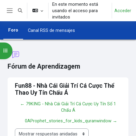
Salta al contenido principal
En este momento está
usando el acceso para
Acceder
Selector de búsqueda de entrada
Panel lateral
invitados
Foro
Canal RSS de mensajes
Abrir índice del curso
Fórum de Aprendizagem
Fun88 - Nhà Cái Giải Trí Cá Cược Thể
Thao Uy Tín Chấu Á
← 79KING - Nhà Cái Giải Trí Cá Cược Uy Tín Số 1
Chấu Á
0AProphet_stories_for_kids_quranwindow →